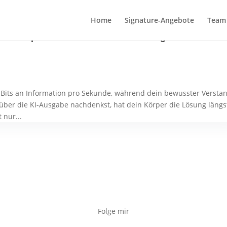
Home
Signature-Angebote
Team 
n Körper der Schlüssel zu echter digitaler
 Bits an Information pro Sekunde, während dein bewusster Versta
über die KI-Ausgabe nachdenkst, hat dein Körper die Lösung längs
 nur...
Folge mir