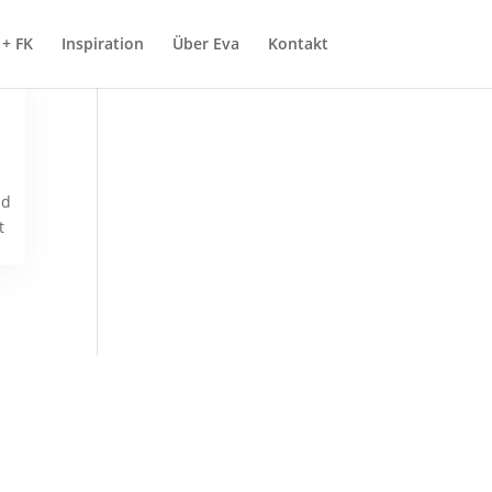
+ FK
Inspiration
Über Eva
Kontakt
nd
t