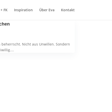
+ FK
Inspiration
Über Eva
Kontakt
achen
h beherrscht. Nicht aus Unwillen. Sondern
illig....