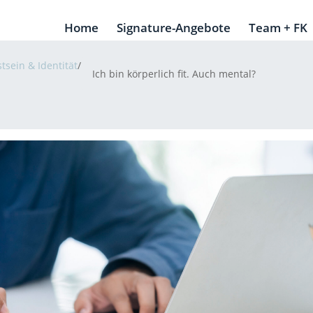
Home
Signature-Angebote
Team + FK
tsein & Identität
/
Ich bin körperlich fit. Auch mental?