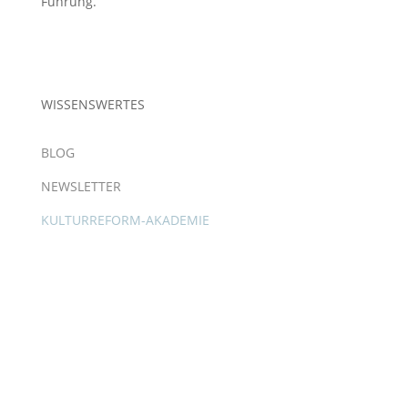
Führung.
WISSENSWERTES
BLOG
NEWSLETTER
KULTURREFORM-AKADEMIE
Copyright © 2025 – Eva Zweidorf. All Rights
Reserved.