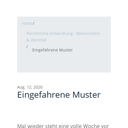
Home
/
Persönliche Entwicklung · Bewusstsein
& Identität
/
Eingefahrene Muster
Aug. 12, 2020
Eingefahrene Muster
Beitragsnavigation
ZUKUNFT IM UNTERNEHMEN BRAUCHT MEHR
INDIVIDUELLE VORSTELLUNGSKRAFT
Nähe trotz Abstand wird zum Erfolgsfaktor
Mal wieder steht eine volle Woche vor