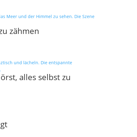
h zu zähmen
st, alles selbst zu
ägt