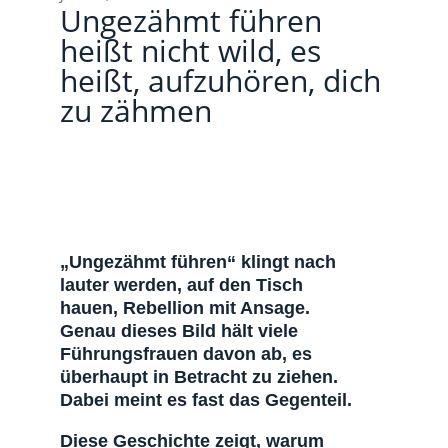
Ungezähmt führen
heißt nicht wild, es
heißt, aufzuhören, dich
zu zähmen
Beitragsnavigation
Loslassen als Führungskompetenz: Was
passiert, wenn du aufhörst, alles selbst zu
machen
Innere Klarheit finden: Warum sie nicht im
Nachdenken liegt, sondern im Loslassen
„Ungezähmt führen“ klingt nach
lauter werden, auf den Tisch
hauen, Rebellion mit Ansage.
Genau dieses Bild hält viele
Führungsfrauen davon ab, es
überhaupt in Betracht zu ziehen.
Dabei meint es fast das Gegenteil.
Diese Geschichte zeigt, warum