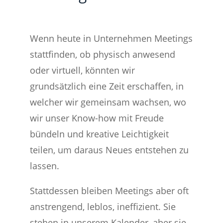
Beitragsnavigation
KULTURreform – für eine neue Arbeitskultur
Eine Meeting-Eskapade in 20 Akten
Wenn heute in Unternehmen Meetings
stattfinden, ob physisch anwesend
oder virtuell, könnten wir
grundsätzlich eine Zeit erschaffen, in
welcher wir gemeinsam wachsen, wo
wir unser Know-how mit Freude
bündeln und kreative Leichtigkeit
teilen, um daraus Neues entstehen zu
lassen.
Stattdessen bleiben Meetings aber oft
anstrengend, leblos, ineffizient. Sie
stehen in unserem Kalender, aber sie