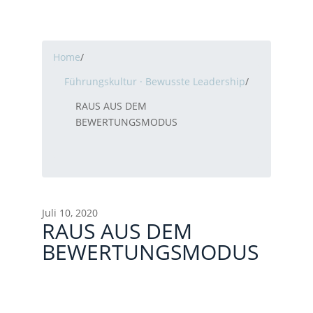
Home
/
Führungskultur · Bewusste Leadership
/
RAUS AUS DEM
BEWERTUNGSMODUS
Juli 10, 2020
RAUS AUS DEM
BEWERTUNGSMODUS
Beitragsnavigation
WIR SIND ALLE ANDERS UND ICH AUCH
KÜNSTLICHE HARMONIE HÄLT DEN
UNTERNEHMENSSPIRIT AUF