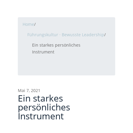
Home
/
Führungskultur · Bewusste Leadership
/
Ein starkes persönliches
Instrument
Mai 7, 2021
Ein starkes
persönliches
Instrument
Beitragsnavigation
Eine neue Arbeitskultur aus der Mitte heraus