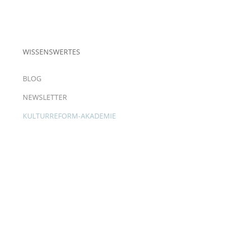
WISSENSWERTES
BLOG
NEWSLETTER
KULTURREFORM-AKADEMIE
Copyright © 2025 – Eva Zweidorf. All Rights
Reserved.