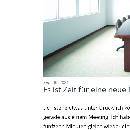
Sep. 30, 2021
Es ist Zeit für eine neue
Beitragsnavigation
Meetings fehlt die kulturelle Basis
„Ich stehe etwas unter Druck, ich
gerade aus einem Meeting. Ich hab
fünfzehn Minuten gleich wieder ei