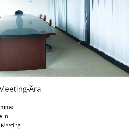
 Meeting-Ära
Wie stärkst du deine Beziehungen in deinem Umfeld
 komme
e in
n Meeting