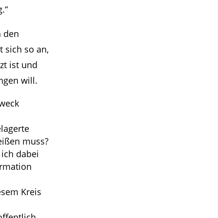
.“
n den
sich so an,
zt ist und
ngen will.
Zweck
elagerte
reißen muss?
 ich dabei
ormation
iesem Kreis
ffentlich