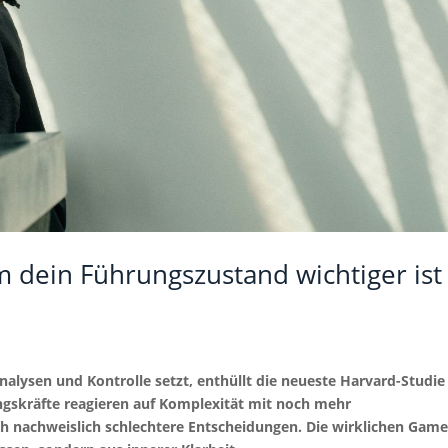
 dein Führungszustand wichtiger ist
entische Führung dein Team transformiert
nnere Führung: Wenn dein Kopf Ja sagt und dein Bauch Nein schrei
nalysen und Kontrolle setzt, enthüllt die neueste Harvard-Studie
gskräfte reagieren auf Komplexität mit noch mehr
 nachweislich schlechtere Entscheidungen. Die wirklichen Game