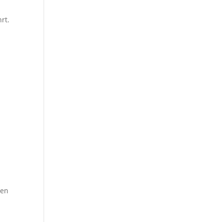
rt.
r
ken