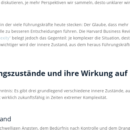
r diskutieren, je mehr Perspektiven wir sammeln, desto unklarer wi
, in der viele Führungskräfte heute stecken: Der Glaube, dass mehr
lle zu besseren Entscheidungen führen. Die Harvard Business Rev
exity“
belegt jedoch das Gegenteil: Je komplexer die Situation, des
 wichtiger wird der innere Zustand, aus dem heraus Führungskräft
ungszustände und ihre Wirkung auf
ntnis: Es gibt drei grundlegend verschiedene innere Zustände, a
 wirklich zukunftsfähig in Zeiten extremer Komplexität.
tand
schwelligen Ängsten, dem Bedürfnis nach Kontrolle und dem Dran