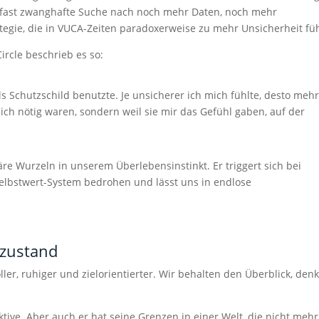
ie fast zwanghafte Suche nach noch mehr Daten, noch mehr
tegie, die in VUCA-Zeiten paradoxerweise zu mehr Unsicherheit füh
rcle beschrieb es so:
als Schutzschild benutzte. Je unsicherer ich mich fühlte, desto meh
klich nötig waren, sondern weil sie mir das Gefühl gaben, auf der
re Wurzeln in unserem Überlebensinstinkt. Er triggert sich bei
elbstwert-System bedrohen und lässt uns in endlose
szustand
ler, ruhiger und zielorientierter. Wir behalten den Überblick, den
eaktive. Aber auch er hat seine Grenzen in einer Welt, die nicht mehr