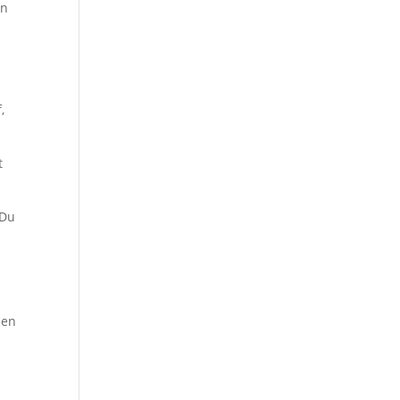
nn
,
t
 Du
ben