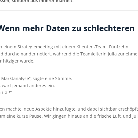
sen, sondern aus innerer Klarheit.
 Wenn mehr Daten zu schlechteren
n
 in einem Strategiemeeting mit einem Klienten-Team. Fünfzehn
ild durcheinander notiert, während die Teamleiterin Julia zunehm
 hitziger wurde.
Marktanalyse“, sagte eine Stimme.
“, warf jemand anderes ein.
ität!“
zen machte, neue Aspekte hinzufügte, und dabei sichtbar erschöpf
 eine kurze Pause. Wir gingen hinaus an die frische Luft, und Jul