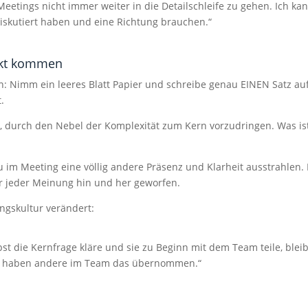
 Meetings nicht immer weiter in die Detailschleife zu gehen. Ich ka
iskutiert haben und eine Richtung brauchen.“
unkt kommen
: Nimm ein leeres Blatt Papier und schreibe genau EINEN Satz auf
.
n, durch den Nebel der Komplexität zum Kern vorzudringen. Was is
u im Meeting eine völlig andere Präsenz und Klarheit ausstrahlen.
r jeder Meinung hin und her geworfen.
ngskultur verändert:
bst die Kernfrage kläre und sie zu Beginn mit dem Team teile, blei
ise haben andere im Team das übernommen.“